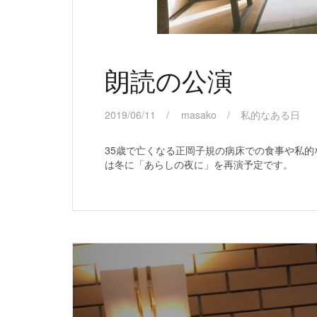
朗読の公演
2019/06/11
masako
私的なある日
35歳で亡くなる正岡子規の病床での食事や私的
は冬に「あらしの夜に」を再演予定です。