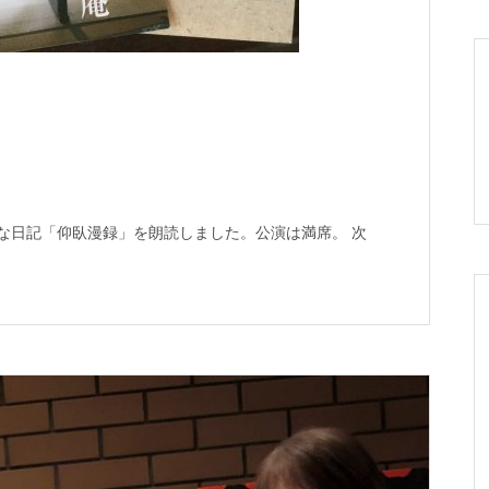
な日記「仰臥漫録」を朗読しました。公演は満席。 次