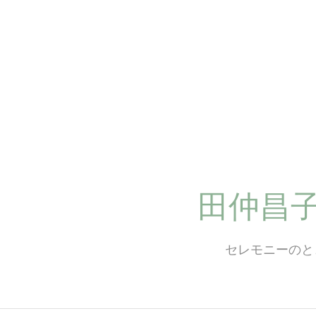
コ
ン
テ
ン
ツ
へ
ス
キ
ッ
プ
田仲昌
セレモニーのと