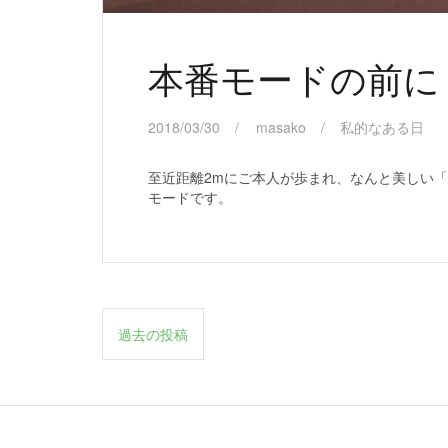
本番モードの前に
2018/03/30
masako
私的なある日
至近距離2mにご本人が歩まれ、なんと美しい「
モードです。
投
過去の投稿
稿
ナ
ビ