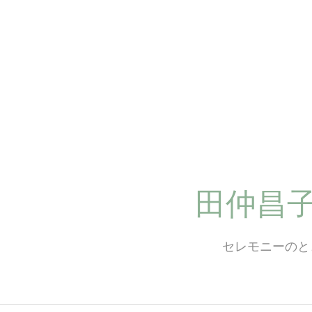
コ
ン
テ
ン
ツ
へ
ス
キ
ッ
プ
田仲昌
セレモニーのと