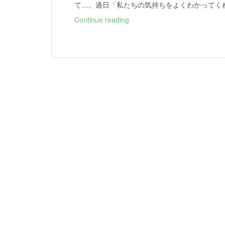
て…。過日「私たちの気持ちをよくわかってく
リ
Continue reading
ア
ル
な
30
代