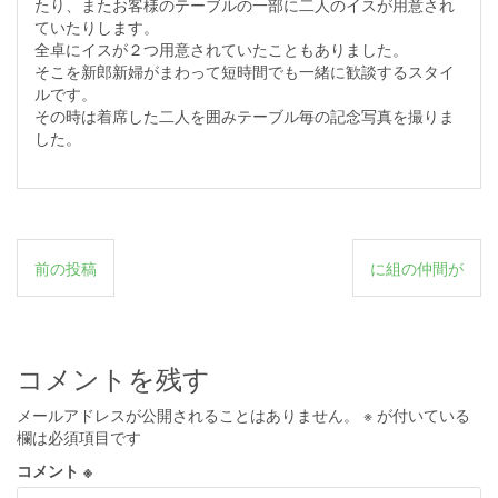
たり、またお客様のテーブルの一部に二人のイスが用意され
ていたりします。
全卓にイスが２つ用意されていたこともありました。
そこを新郎新婦がまわって短時間でも一緒に歓談するスタイ
ルです。
その時は着席した二人を囲みテーブル毎の記念写真を撮りま
した。
投
前の投稿
に組の仲間が
稿
ナ
ビ
コメントを残す
ゲ
メールアドレスが公開されることはありません。
※
が付いている
ー
欄は必須項目です
シ
コメント
※