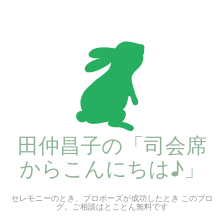
コ
ン
テ
ン
ツ
へ
ス
キ
ッ
プ
田仲昌子の「司会席
からこんにちは♪」
セレモニーのとき、プロポーズが成功したとき このブロ
グ。ご相談はとことん無料です