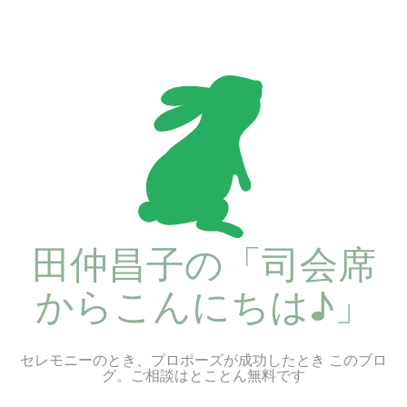
コ
ン
テ
ン
ツ
へ
ス
キ
ッ
プ
田仲昌子の「司会席
からこんにちは♪」
セレモニーのとき、プロポーズが成功したとき このブロ
グ。ご相談はとことん無料です