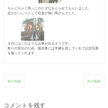
ちゃぐちゃぐ馬っこのたずなをとらせてもらいました。
足ががっしりとして吐息が熱い馬さんでした。
９月にはこのような山車が出るそうです。
祭りの宣伝のため、観光客には半纏を貸してくれて記念写真
を撮ってくれます。
投
前の投稿
次の投稿
稿
ナ
ビ
コメントを残す