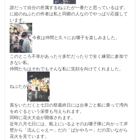
誰だって自分の所属するねぶたが一番だと思っているはず。
に組のねぶたの作者は私と同郷の人なのでやっぱり応援して
います。
今夜は仲間と久々にお囃子を楽しみました。
このところ不幸があったり多忙だったりで全く練習に参加で
きない私。
仲間たちはそれでもそんな私に笑顔を向けてくれました。
ねぶたが
賞をいただくと七日の祭最終日には台車ごと船に乗って湾内
をめぐるという栄誉も与えられます。
同時に花火大会が開催されます。
近年八月七日には、船上にいるよそのお囃子隊に向かって岸
壁から「沈んじゃえー」だの「ばかやろー」だの言いながら
花火を見ています。