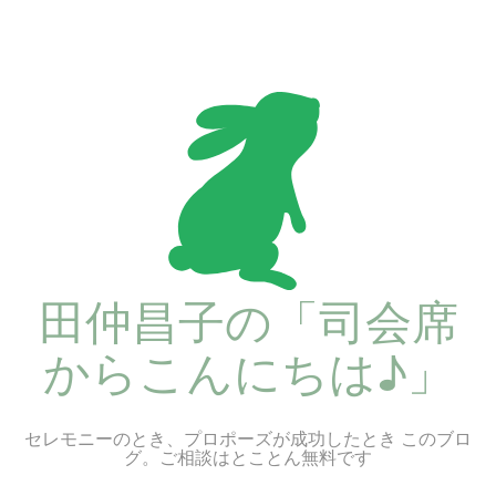
コ
ン
テ
ン
ツ
へ
ス
キ
ッ
プ
田仲昌子の「司会席
からこんにちは♪」
セレモニーのとき、プロポーズが成功したとき このブロ
グ。ご相談はとことん無料です