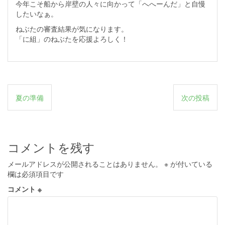
今年こそ船から岸壁の人々に向かって「へへーんだ」と自慢
したいなぁ。
ねぶたの審査結果が気になります。
「に組」のねぶたを応援よろしく！
投
夏の準備
次の投稿
稿
ナ
ビ
コメントを残す
ゲ
メールアドレスが公開されることはありません。
※
が付いている
ー
欄は必須項目です
シ
コメント
※
ョ
ン