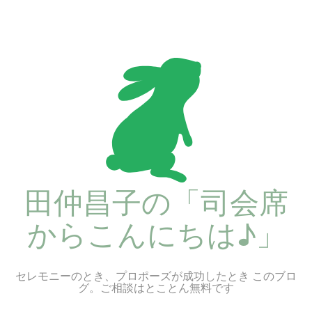
コ
ン
テ
ン
ツ
へ
ス
キ
ッ
プ
田仲昌子の「司会席
からこんにちは♪」
セレモニーのとき、プロポーズが成功したとき このブロ
グ。ご相談はとことん無料です