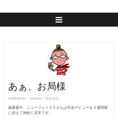
あぁ、お局様
2008/04/06
masako
司会日記
披露宴中、ニューフェイスＳさんは司会デビューを２週間後
に控えて神妙に見学です。