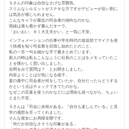
Ｓさんの印象は自信なさげな雰囲気。
スリムなシルエットがステキな方ですがデビューが近い割に
は気合が感じられません。
こんなキャラが最近の司会者の傾向なのかな。
視線は落ち着かず澱んだオーラ。
「おいおい、キミ大丈夫かい」と一気に不安。
インフォメーションの仕事や学生時代の放送部でマイクを使
う快感を知り司会業を目指し始めたとのこと。
私の一言一句を細かな字で書きとめています。
新人の時は私もこんなふうに社長のことばをメモっていたこ
とを懐かしく思い出しました。
合間をみて質問は？ とお聞きしました。
内容よりことばが気になる様子。
宴の最中に司会者が何をしていたか、自分だったらどうする
かという点はチェックできてたのかな。
なぜこの言葉を使うのかなどには理由も述べながら、ちょい
とまた不安。
Ｓさんは『司会に余裕がある』『自分も楽しんでいる』と見
学の感想を言ってくれました。
そんな彼女にお局様全開です。
「何だか自信なさそうな印象がある」