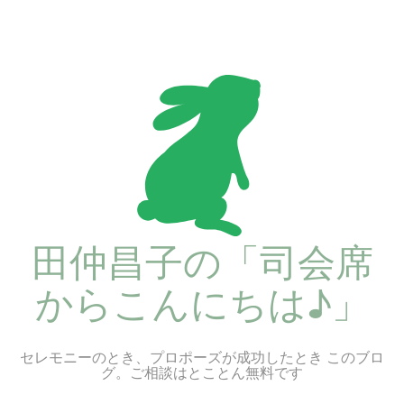
コ
ン
テ
ン
ツ
へ
ス
キ
ッ
プ
田仲昌子の「司会席
からこんにちは♪」
セレモニーのとき、プロポーズが成功したとき このブロ
グ。ご相談はとことん無料です