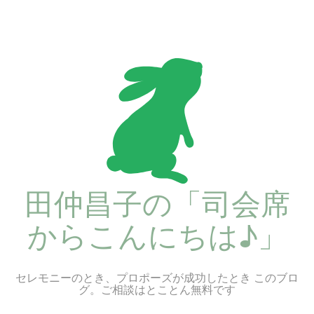
コ
ン
テ
ン
ツ
へ
ス
キ
ッ
プ
田仲昌子の「司会席
からこんにちは♪」
セレモニーのとき、プロポーズが成功したとき このブロ
グ。ご相談はとことん無料です