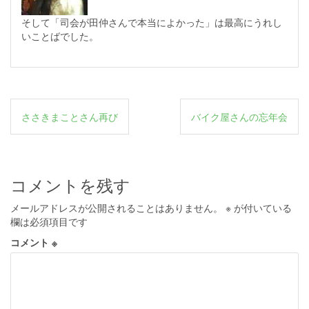
そして「司会が田仲さんで本当によかった」は最高にうれし
いことばでした。
投
ささきまことさん再び
バイク屋さんの忘年会
稿
ナ
ビ
コメントを残す
ゲ
メールアドレスが公開されることはありません。
※
が付いている
ー
欄は必須項目です
シ
コメント
※
ョ
ン