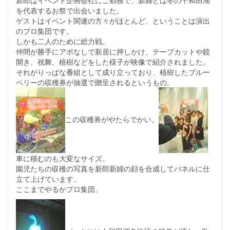
新郎はイベント企画会社にご勤務で、新婦とは冬の十和田湖
を代表するお祭で出会いました。
ゲストはイベント関連の方々がほとんど、ということは演出
のプロ集団です。
しかも二人のために総力戦。
仲間が勝手にアポなしで新居に押しかけ、テープカットや鏡
開き、祝舞、植樹などをした様子が映像で紹介されました。
それがりっぱな番組として成り立っており、植樹したブルー
ベリーの収穫券が抽選で贈呈されるというもの。
この収穫券がやたらでかい。
車に積むのも大変なサイズ。
園児たちの収穫の写真を新郎新婦の顔を合成してパネルに仕
立て上げています。
ここまでやるかプロ集団。