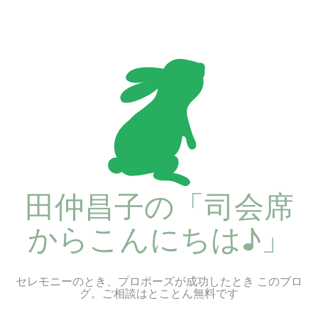
コ
ン
テ
ン
ツ
へ
ス
キ
ッ
プ
田仲昌子の「司会席
からこんにちは♪」
セレモニーのとき、プロポーズが成功したとき このブロ
グ。ご相談はとことん無料です