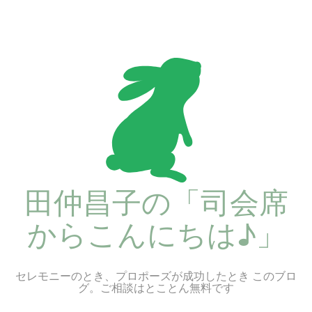
コ
ン
テ
ン
ツ
へ
ス
キ
ッ
プ
田仲昌子の「司会席
からこんにちは♪」
セレモニーのとき、プロポーズが成功したとき このブロ
グ。ご相談はとことん無料です