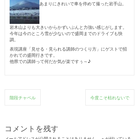
あまりにきれいで車を停めて撮った岩手山。
岩木山よりも大きいからかずいぶんと力強い感じがします。
今年は今のところ雪が少ないので盛岡までのドライブも快
調。
表現講座「見せる・見られる講師のつくり方」にゲストで招
かれての盛岡行きです。
他県での講師って何だか気が楽ですぅ～♪
投
階段チャペル
今度こそ枯れないで
稿
ナ
ビ
コメントを残す
ゲ
メールアドレスが公開されることはありません。
※
が付いている