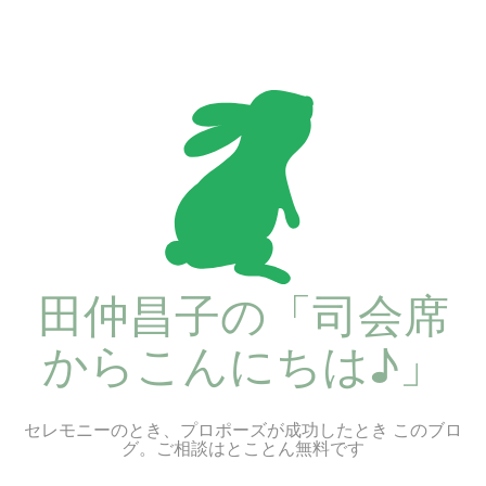
コ
ン
テ
ン
ツ
へ
ス
キ
ッ
プ
田仲昌子の「司会席
からこんにちは♪」
セレモニーのとき、プロポーズが成功したとき このブロ
グ。ご相談はとことん無料です