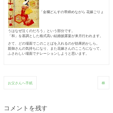
「金襴どんすの帯締めながら 花嫁ごりょ
うはなぜ泣くのだろう」という部分です。
「和」を基調とした格式高い結婚披露宴が来月行われます。
さて、どの場面でこのことばを入れるのが効果的かしら。
親御さんの気持ちになり、また花嫁さんのこころになって、
ふさわしい場面でナレーションしようと思います。
投
お父さんへ手紙
棒
稿
ナ
ビ
コメントを残す