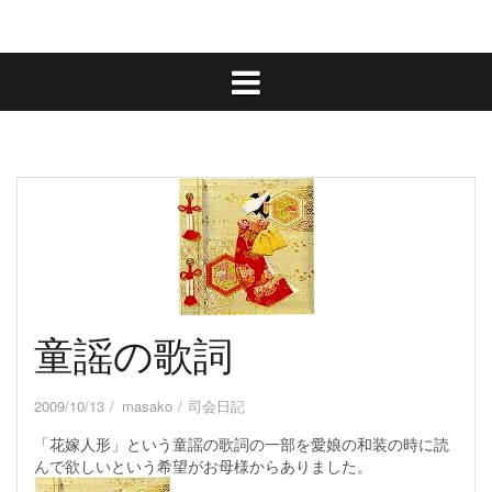
童謡の歌詞
2009/10/13
masako
司会日記
「花嫁人形」という童謡の歌詞の一部を愛娘の和装の時に読
んで欲しいという希望がお母様からありました。