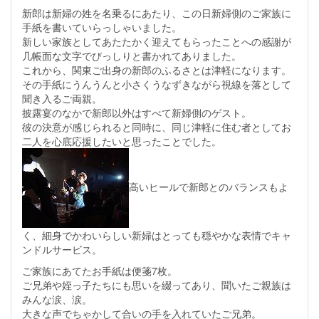
新郎は新婦の姓を名乗るにあたり、この日新婦側のご家族に
手紙を書いていらっしゃいました。
新しい家族としてあたたかく迎えてもらったことへの感謝が
几帳面な文字でびっしりと書かれてありました。
これから、関東ご出身の新郎のふるさとは津軽になります。
その手紙にうんうんと小さくうなずきながら視線を落として
聞き入るご両親。
披露宴のなかで新郎以外はすべて新婦側のゲスト。
彼の決意が感じられると同時に、同じ津軽に住む者としてお
二人を心底応援したいと思ったことでした。
高いヒールで新郎とのバランスもよ
く、細身でかわいらしい新婦はとっても穏やかな表情でキャ
ンドルサービス。
ご家族にあてたお手紙は便箋7枚。
ご兄弟や姪っ子たちにも思いを綴ってあり、聞いたご親族は
みんな涙、涙。
大きな声でちゃかして合いの手を入れていたご兄弟。