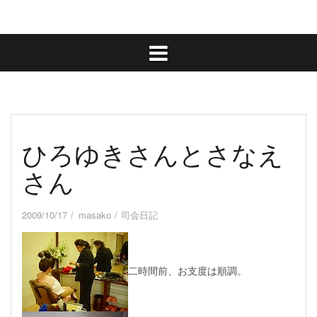
ひろゆきさんとさなえ
さん
2009/10/17
masako
司会日記
二時間前、お支度は順調。