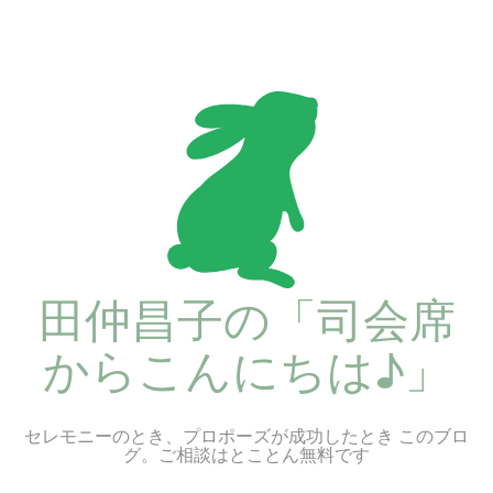
コ
ン
テ
ン
ツ
へ
ス
キ
ッ
プ
田仲昌子の「司会席
からこんにちは♪」
セレモニーのとき、プロポーズが成功したとき このブロ
グ。ご相談はとことん無料です