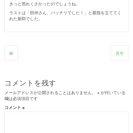
きっと照れくさかったのでしょうね。
ラストは「田仲さん、バッチリでした！」と親指を立ててく
れた新郎でした。
投
棒
見学
稿
ナ
ビ
コメントを残す
ゲ
メールアドレスが公開されることはありません。
※
が付いている
ー
欄は必須項目です
シ
コメント
※
ョ
ン