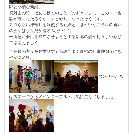
郎と小柄な新婦。
初対面の時、彼女は彼とのことばのギャップに「このまま会
話が続くんだろうか…」と心配になったそうです。
気取らない津軽弁を駆使する新婦と、きれいな共通語の新郎
の会話はなんだか漫才みたい^_^;
一所懸命会話を成立させようとする新郎の姿が初々しい感じ
でほほえましく。
ご高齢の方々をお世話する施設で働く新婦の仕事仲間がにぎ
やかに余興。
ダンサーたち
はステージからメインテーブルへ元気に走り出しました。