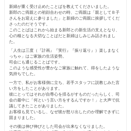
新婦が重く受け止めたことばを教えてくださいました。
新郎のご両親との初顔合わせの時、ご両親は「親としてＢ子
さんをお迎えに参りました」と新婦のご両親に挨拶してくだ
さったのだそうです。
このことばはこれから始まる新郎との新生活の支えとなり、
心の糧となる大切なことばだと新婦はしみじみ話されまし
た。
「人生は三度（『計画』『実行』『振り返り』）楽しまなく
っちゃ」はご家族の生活姿勢。
司会にも通じることばです。
このような感受性が豊かなご家族に触れて、得をしたような
気持ちでした。
一方で、私がお客様側に立ち、若手スタッフに説教じみた言
い方をしたことがあります。
彼にとってはそれが自尊心を揺るがすものだったらしく、司
会の最中に「何という言い方をするんですか！」と大声で抗
議してきたことがありました。
お客様も見ているし、なぜ彼が怒り出したのか理解できずに
固まりました。
その後は伸び伸びとした司会が出来なくなりました。