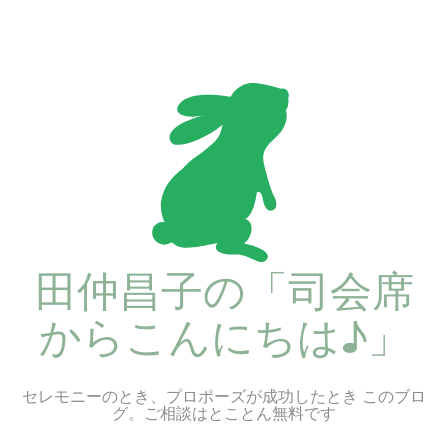
コ
ン
テ
ン
ツ
へ
ス
キ
ッ
プ
田仲昌子の「司会席
からこんにちは♪」
セレモニーのとき、プロポーズが成功したとき このブロ
グ。ご相談はとことん無料です