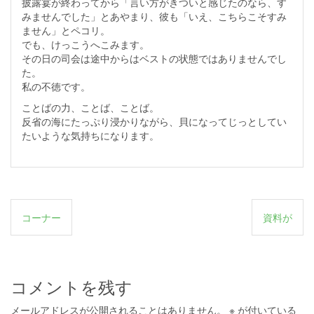
披露宴が終わってから「言い方がきついと感じたのなら、す
みませんでした」とあやまり、彼も「いえ、こちらこそすみ
ません」とペコリ。
でも、けっこうへこみます。
その日の司会は途中からはベストの状態ではありませんでし
た。
私の不徳です。
ことばの力、ことば、ことば。
反省の海にたっぷり浸かりながら、貝になってじっとしてい
たいような気持ちになります。
投
コーナー
資料が
稿
ナ
ビ
コメントを残す
ゲ
メールアドレスが公開されることはありません。
※
が付いている