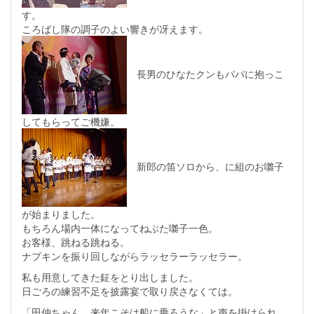
す。
ころばし隊の調子のよい響きが冴えます。
長男のひなたクンもパパに抱っこ
してもらってご機嫌。
新郎の笛ソロから、に組のお囃子
が始まりました。
もちろん場内一体になってねぶた囃子一色。
お客様、跳ねる跳ねる。
ナプキンを振り回しながらラッセラーラッセラー。
私も用意してきた鉦をとり出しました。
日ごろの練習不足を披露宴で取り戻さなくては。
「田仲ちゃん、来年こそは船に乗ろうな」と声を掛けられ、