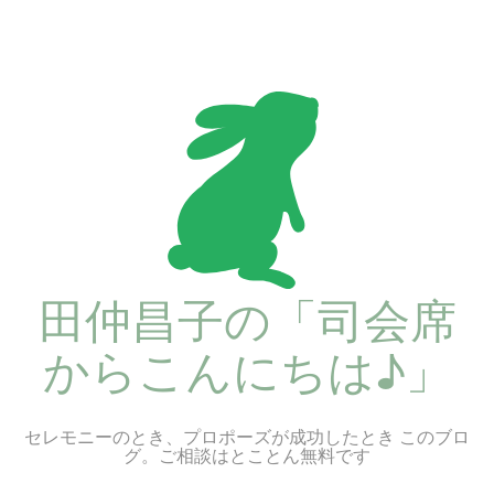
コ
ン
テ
ン
ツ
へ
ス
キ
ッ
プ
田仲昌子の「司会席
からこんにちは♪」
セレモニーのとき、プロポーズが成功したとき このブロ
グ。ご相談はとことん無料です