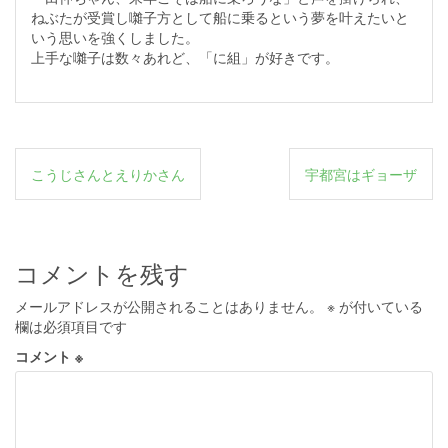
ねぶたが受賞し囃子方として船に乗るという夢を叶えたいと
いう思いを強くしました。
上手な囃子は数々あれど、「に組」が好きです。
投
こうじさんとえりかさん
宇都宮はギョーザ
稿
ナ
ビ
コメントを残す
ゲ
メールアドレスが公開されることはありません。
※
が付いている
ー
欄は必須項目です
シ
コメント
※
ョ
ン