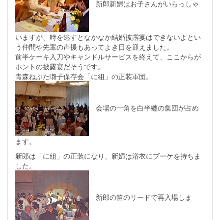
新郎新婦はお子さんがいらっしゃ
いますが、時を逃すとなかなか結婚披露宴はできないよとい
う仲間や先輩の声援もあってよき日を迎えました。
前半ケーキ入刀やキャンドルサービスを終えて、ここからが
ホントの披露宴だそうです。
青森ねぶた囃子保存会「に組」の正装軍団。
会場の一角を白半纏の集団が占め
ます。
新郎は「に組」の正装になり、新婦は浴衣にブーケを持ちま
した。
新郎の笛のリードで再入場しま