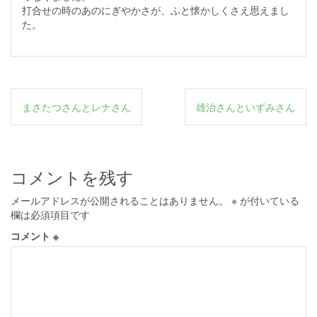
打合せの時のあのにぎやかさが、ふと懐かしくさえ思えまし
た。
投
まさたつさんとレナさん
雄治さんといずみさん
稿
ナ
ビ
コメントを残す
ゲ
メールアドレスが公開されることはありません。
※
が付いている
ー
欄は必須項目です
シ
コメント
※
ョ
ン