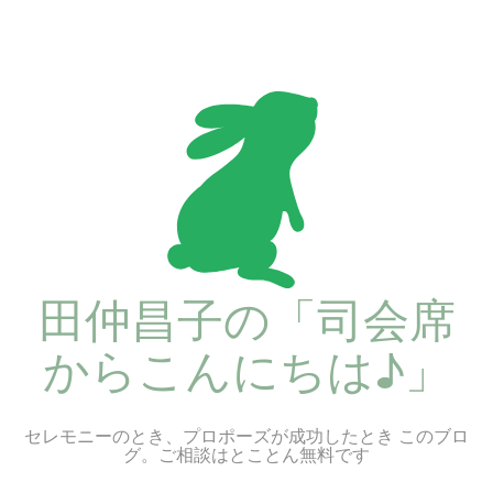
コ
ン
テ
ン
ツ
へ
ス
キ
ッ
プ
田仲昌子の「司会席
からこんにちは♪」
セレモニーのとき、プロポーズが成功したとき このブロ
グ。ご相談はとことん無料です