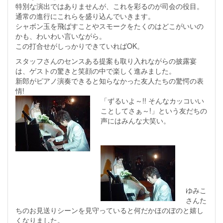
特別な演出ではありませんが、これを彩るのが司会の役目。
通常の進行にこれらを盛り込んでいきます。
シャボン玉を飛ばすことやスモークをたくのはどこがいいの
かも、わいわい言いながら。
この打合せがしっかりできていればOK。
スタッフさんのセンスある提案も取り入れながらの披露宴
は、ゲストの驚きと笑顔の中で楽しく進みました。
新郎がピアノ演奏できると知らなかった友人たちの驚愕の表
情!
「ずるいよ～!! そんなカッコいい
ことしてさぁ～!」という友だちの
声にはみんな大笑い。
ゆみこ
さんた
ちのお見送りシーンを見守っていると何だかほのぼのと嬉し
くなりました。