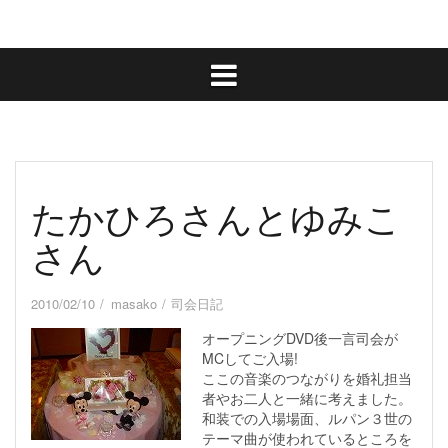
たかひろさんとゆみこ
さん
2010/02/10
masako
司会日記
オープニングDVD後一言司会が
MCしてご入場!
ここの音楽のつながりを婚礼担当
者やお二人と一緒に考えました。
和装での入場場面、ルパン３世の
テーマ曲が使われているところを