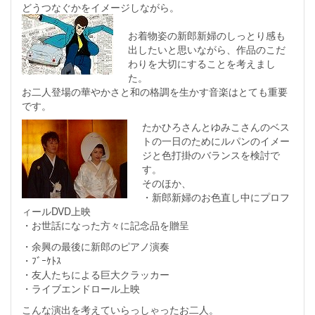
どうつなぐかをイメージしながら。
お着物姿の新郎新婦のしっとり感も
出したいと思いながら、作品のこだ
わりを大切にすることを考えまし
た。
お二人登場の華やかさと和の格調を生かす音楽はとても重要
です。
たかひろさんとゆみこさんのベス
トの一日のためにルパンのイメー
ジと色打掛のバランスを検討で
す。
そのほか、
・新郎新婦のお色直し中にプロフ
ィールDVD上映
・お世話になった方々に記念品を贈呈
・余興の最後に新郎のピアノ演奏
・ﾌﾞｰｹﾄｽ
・友人たちによる巨大クラッカー
・ライブエンドロール上映
こんな演出を考えていらっしゃったお二人。