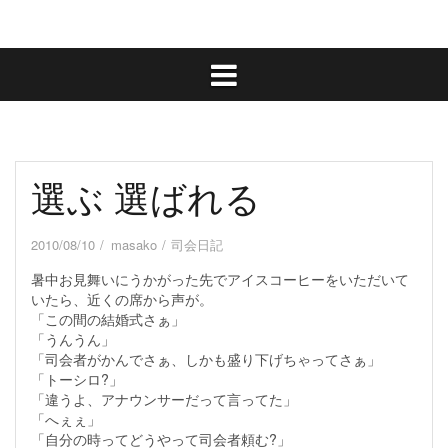
選ぶ 選ばれる
2010/08/10
masako
司会日記
暑中お見舞いにうかがった先でアイスコーヒーをいただいて
いたら、近くの席から声が。
「この間の結婚式さぁ」
「うんうん」
「司会者がかんでさぁ、しかも盛り下げちゃってさぁ」
「トーシロ?」
「違うよ、アナウンサーだって言ってた」
「へぇぇ」
「自分の時ってどうやって司会者頼む?」