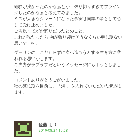
経験が浅かったのかなぁとか、張り切りすぎてフライン
グしたのかなぁと考えてみました。
ミスが大きなクレームになった事実は同業の者として心
して受け止めました。
ご両親までがお怒りだったとのこと。
これが私だったら 胸が張り裂けそうなくらい申し訳ない
思いで一杯。
ダーリンの、こだわらずに次へ進もうとする生き方に救
われる思いがします。
ご夫妻がラブラブだというメッセージにもホッとしまし
た。
コメントありがとうございました。
秋の繁忙期を目前に、「渇!」を入れていただいた気がし
ます。
佐藤
より:
2010/08/24 10:28