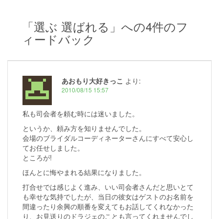
ビ
「
選ぶ 選ばれる
」への4件のフ
ゲ
ィードバック
ー
シ
ョ
あおもり大好きっこ
より:
ン
2010/08/15 15:57
私も司会者を頼む時には迷いました。
というか、頼み方を知りませんでした。
会場のブライダルコーディネーターさんにすべて安心し
てお任せしました。
ところが!
ほんとに悔やまれる結果になりました。
打合せでは感じよく進み、いい司会者さんだと思いとて
も幸せな気持でしたが、当日の彼女はゲストのお名前を
間違ったり余興の順番を変えてもお話してくれなかった
り、お見送りのドラジェのことも言ってくれませんでし