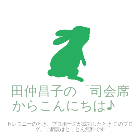
コ
ン
テ
ン
ツ
へ
ス
キ
ッ
プ
田仲昌子の「司会席
からこんにちは♪」
セレモニーのとき、プロポーズが成功したとき このブロ
グ。ご相談はとことん無料です