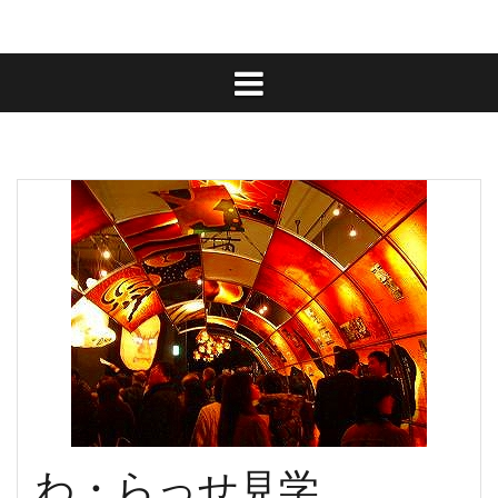
わ・らっせ見学