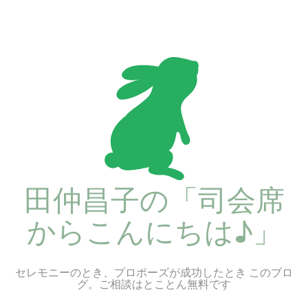
コ
ン
テ
ン
ツ
へ
ス
キ
ッ
プ
田仲昌子の「司会席
からこんにちは♪」
セレモニーのとき、プロポーズが成功したとき このブロ
グ。ご相談はとことん無料です