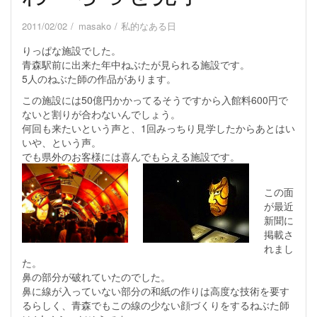
2011/02/02
masako
私的なある日
りっぱな施設でした。
青森駅前に出来た年中ねぶたが見られる施設です。
5人のねぶた師の作品があります。
この施設には50億円かかってるそうですから入館料600円で
ないと割りが合わないんでしょう。
何回も来たいという声と、1回みっちり見学したからあとはい
いや、という声。
でも県外のお客様には喜んでもらえる施設です。
この面
が最近
新聞に
掲載さ
れまし
た。
鼻の部分が破れていたのでした。
鼻に線が入っていない部分の和紙の作りは高度な技術を要す
るらしく、青森でもこの線の少ない顔づくりをするねぶた師