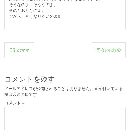
そうなのよ、そうなのよ。
そのとおりなのよ。
だから、そうなりたいのよ!!
投
母乳のママ
司会の代打②
稿
ナ
ビ
コメントを残す
ゲ
メールアドレスが公開されることはありません。
※
が付いている
ー
欄は必須項目です
シ
コメント
※
ョ
ン