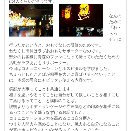
は4人くらいだそうです。
なんの
ために
『わ・
らっ
せ』に
行ったかというと、おもてなしの研修のためです。
わたくし田仲はラブあおもりサポーターなのです。
県外のお客様に青森のファンになって帰っていただくための
活動がラブあおもりサポーター。
今日はコミュニケーションとホスピタルを学びました。
ちょっとしたことばが相手を大いに喜ばせるっていうこと
は、本業の司会にもビッタシ使える内容です。
笑顔が大事ってことも共通します。
相手を思いやるってことは自分がして欲しいことを相手にし
てあげるってこと、と講師のことば。
説明よりもボディランゲージや雰囲気などの印象が相手に残
るってことも全部うなずけるお話でした。
コミュニケーション力を高めるには自分磨き。
つまり人間力を高めることになり、魅力ある自分になること
が真のホスピタルにつながるっていうことでした。