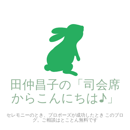
コ
ン
テ
ン
ツ
へ
ス
キ
ッ
プ
田仲昌子の「司会席
からこんにちは♪」
セレモニーのとき、プロポーズが成功したとき このブロ
グ。ご相談はとことん無料です