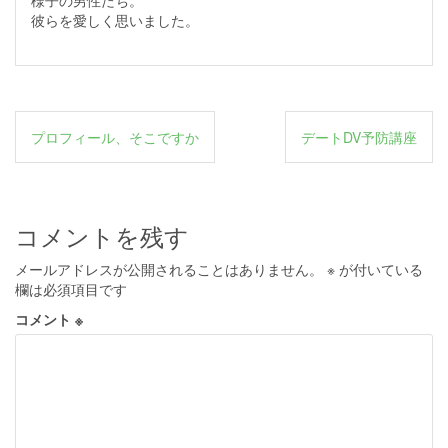
様子の男性たち。
彼らを愛しく思いました。
投
プロフィール、そこですか
デートDV予防講座
稿
ナ
ビ
コメントを残す
ゲ
メールアドレスが公開されることはありません。
※
が付いている
ー
欄は必須項目です
シ
コメント
※
ョ
ン