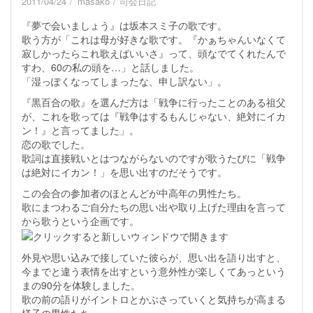
2011/04/24
masako
司会日記
『夢で会いましょう』は坂本スミ子の歌です。
歌う方が「これは母が好きな歌です。『かぁちゃんいなくて
寂しかったらこれ歌えばいいさ』って、頭なでてくれたんで
すわ、60の私の頭を…」と話しました。
「湿っぽくなってしまったな、申し訳ない」。
『黒百合の歌』を選んだ方は「戦争に行ったことのある祖父
が、これを歌っては『戦争はするもんじゃない、絶対にイカ
ン！』と言ってました」。
恋の歌でした。
歌詞は直接戦いとはつながらないのですが歌うたびに「戦争
は絶対にイカン！」を思い出すのだそうです。
この会合の参加者のほとんどが中高年の男性たち。
歌にまつわるご自分たちの思い出や取り上げた理由を言って
から歌うという企画です。
外見や思い込みで接していた彼らが、思い出を語り出すと、
今までと違う表情を出すという意外性が楽しくてあっという
まの90分を体験しました。
歌の前の語りがイントロとかぶさっていくと気持ちが高まる