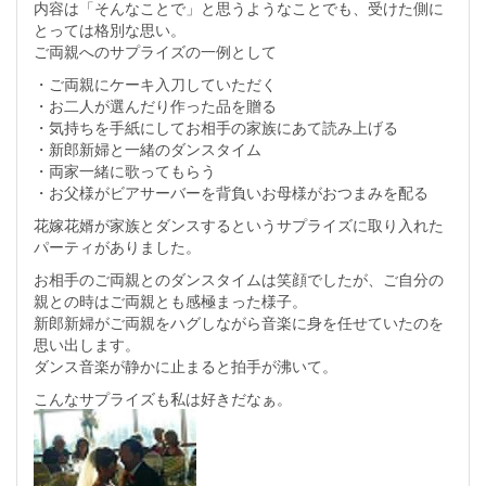
内容は「そんなことで」と思うようなことでも、受けた側に
とっては格別な思い。
ご両親へのサプライズの一例として
・ご両親にケーキ入刀していただく
・お二人が選んだり作った品を贈る
・気持ちを手紙にしてお相手の家族にあて読み上げる
・新郎新婦と一緒のダンスタイム
・両家一緒に歌ってもらう
・お父様がビアサーバーを背負いお母様がおつまみを配る
花嫁花婿が家族とダンスするというサプライズに取り入れた
パーティがありました。
お相手のご両親とのダンスタイムは笑顔でしたが、ご自分の
親との時はご両親とも感極まった様子。
新郎新婦がご両親をハグしながら音楽に身を任せていたのを
思い出します。
ダンス音楽が静かに止まると拍手が沸いて。
こんなサプライズも私は好きだなぁ。