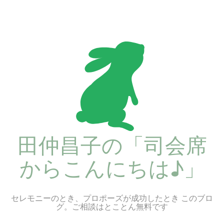
コ
ン
テ
ン
ツ
へ
ス
キ
ッ
プ
田仲昌子の「司会席
からこんにちは♪」
セレモニーのとき、プロポーズが成功したとき このブロ
グ。ご相談はとことん無料です