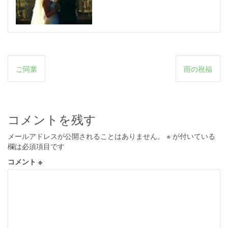
投
ご同業
雨の祝福
稿
ナ
ビ
コメントを残す
ゲ
メールアドレスが公開されることはありません。
※
が付いている
ー
欄は必須項目です
シ
コメント
※
ョ
ン