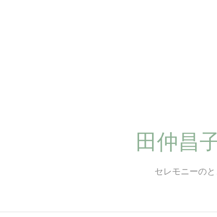
コ
ン
テ
ン
ツ
へ
ス
キ
ッ
プ
田仲昌
セレモニーのと