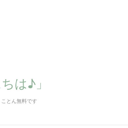
ちは♪」
とことん無料です