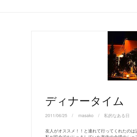
ディナータイム
2011/06/25
masako
私的なある日
友人がオススメ！！と連れて行ってくれたのは
私が司会でおじゃましていた市内の会場のシェ