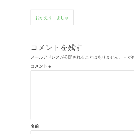
投
おかえり、ましゃ
稿
ナ
ビ
コメントを残す
ゲ
メールアドレスが公開されることはありません。
※
が
ー
コメント
※
シ
ョ
ン
名前