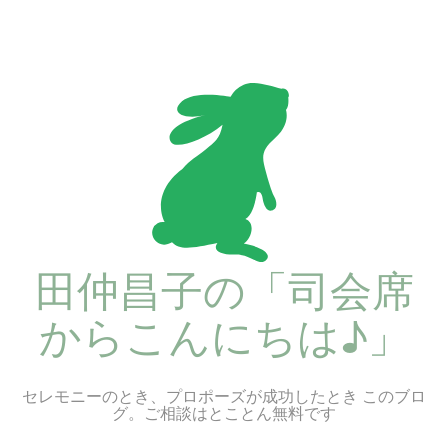
コ
ン
テ
ン
ツ
へ
ス
キ
ッ
プ
田仲昌子の「司会席
からこんにちは♪」
セレモニーのとき、プロポーズが成功したとき このブロ
グ。ご相談はとことん無料です