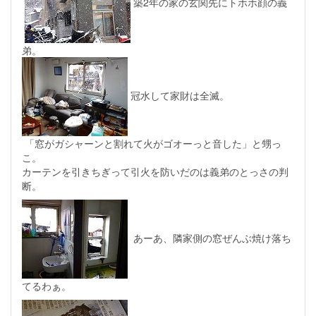
築2年の家の玄関先にトホホ顔の義
弟。
冠水して家財は全滅。
「窓がガシャーンと割れて火がゴオーっと音した」と甥っ
こ。
カーテンを引きちぎって引火を防いだのは義弟のとっさの判
断。
あーあ、隣家側の窓ぜんぶ焼け落ち
てるわぁ。