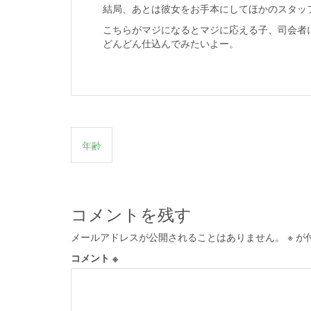
結局、あとは彼女をお手本にしてほかのスタッ
こちらがマジになるとマジに応える子、司会者
どんどん仕込んでみたいよー。
投
年齢
稿
ナ
ビ
コメントを残す
ゲ
メールアドレスが公開されることはありません。
※
が
ー
コメント
※
シ
ョ