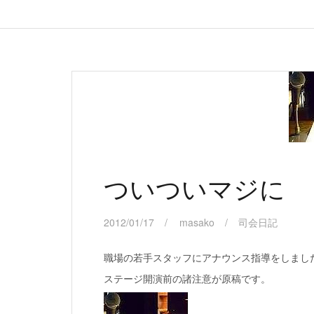
ついついマジに
2012/01/17
masako
司会日記
職場の若手スタッフにアナウンス指導をしまし
ステージ開演前の諸注意が原稿です。