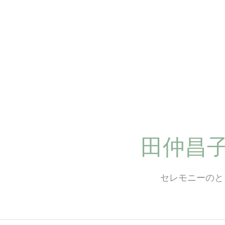
コ
ン
テ
ン
ツ
へ
ス
キ
ッ
プ
田仲昌
セレモニーのと