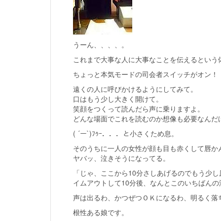
うーん、、、、。
これまで大事な人に大事なことを伝えるという
ちょっと本気モードの司会者スイッチがオン！
遠くの人に呼びかけるようにしてみて。
口はもう少し大きく開けて。
笑顔をつくって読んだら声に乗りますよ。
どんな場面でこれを読むのか想像も必要なんだ
( ´ー`)ﾌｩｰ．．．と小さくため息。
そのうちに一人の女性が顔も目も赤くして唇か
ヤバッ、泣きそうになってる。
「じゃ、ここから10分さしあげるのでもう少
イムアウトして10分後、なんとこのいちばん
声は出るわ、かつぜつＯＫになるわ、明るく落
根性ある娘です。