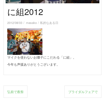
に組2012
2012/08/03
masako
私的なある日
マイクを使わないお囃子にこだわる「に組」。
今年も声援ありがとうございます。
投
弘前で夜祭
ブライダルフェアで
稿
ナ