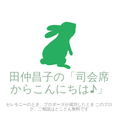
コ
ン
テ
ン
ツ
へ
ス
キ
ッ
プ
田仲昌子の「司会席
からこんにちは♪」
セレモニーのとき、プロポーズが成功したとき このブロ
グ。ご相談はとことん無料です