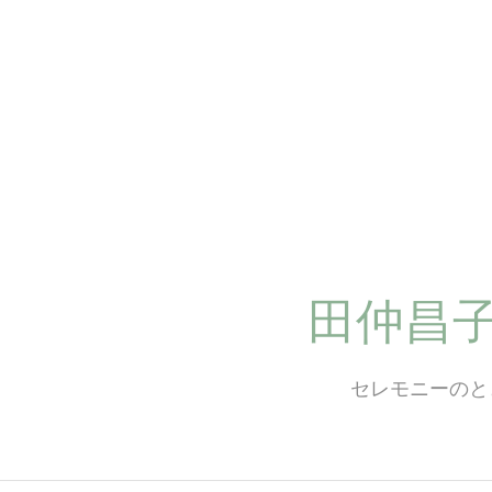
コ
ン
テ
ン
ツ
へ
ス
キ
ッ
プ
田仲昌
セレモニーのと