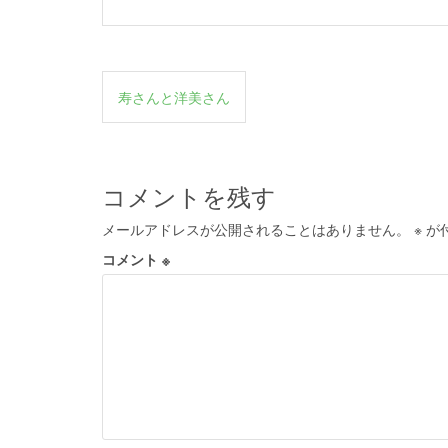
投
寿さんと洋美さん
稿
ナ
ビ
コメントを残す
ゲ
メールアドレスが公開されることはありません。
※
が
ー
コメント
※
シ
ョ
ン