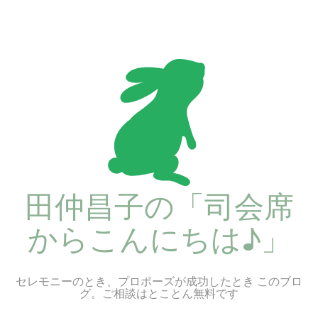
コ
ン
テ
ン
ツ
へ
ス
キ
ッ
プ
田仲昌子の「司会席
からこんにちは♪」
セレモニーのとき、プロポーズが成功したとき このブロ
グ。ご相談はとことん無料です