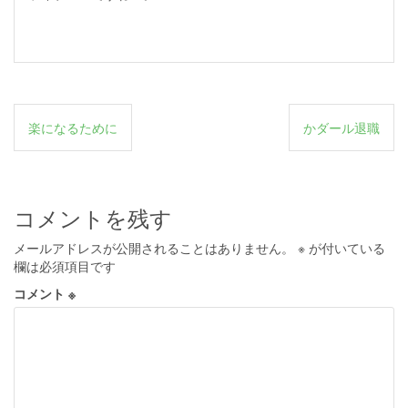
投
楽になるために
かダール退職
稿
ナ
ビ
コメントを残す
ゲ
メールアドレスが公開されることはありません。
※
が付いている
ー
欄は必須項目です
シ
コメント
※
ョ
ン