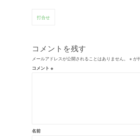
投
打合せ
稿
ナ
ビ
コメントを残す
ゲ
メールアドレスが公開されることはありません。
※
が
ー
コメント
※
シ
ョ
ン
名前