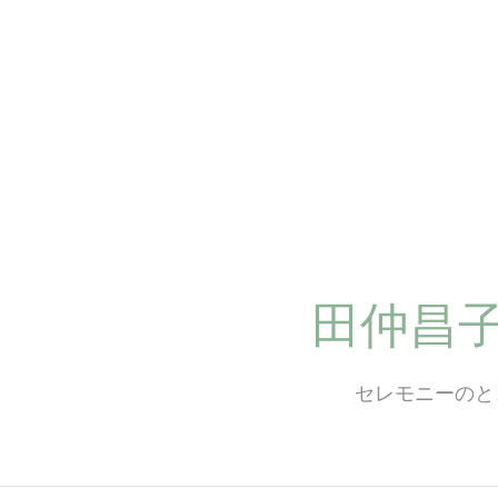
コ
ン
テ
ン
ツ
へ
ス
キ
ッ
プ
田仲昌
セレモニーのと