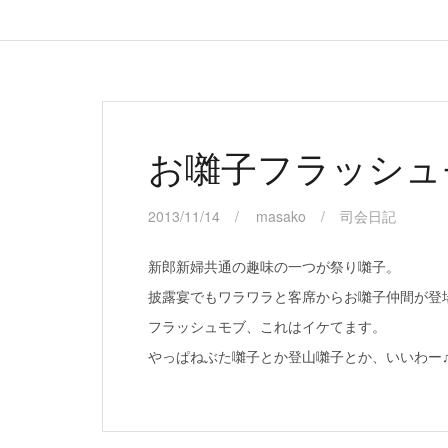
お囃子フラッシュ
2013/11/14
masako
司会日記
新郎新婦共通の趣味の一つが祭り囃子。
披露宴でもワラワラと客席からお囃子仲間が登
フラッシュモブ、これはイケてます。
やっぱねぶた囃子とか登山囃子とか、いいわー