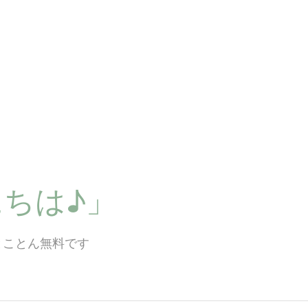
ちは♪」
とことん無料です