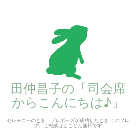
コ
ン
テ
ン
ツ
へ
ス
キ
ッ
プ
田仲昌子の「司会席
からこんにちは♪」
セレモニーのとき、プロポーズが成功したとき このブロ
グ。ご相談はとことん無料です