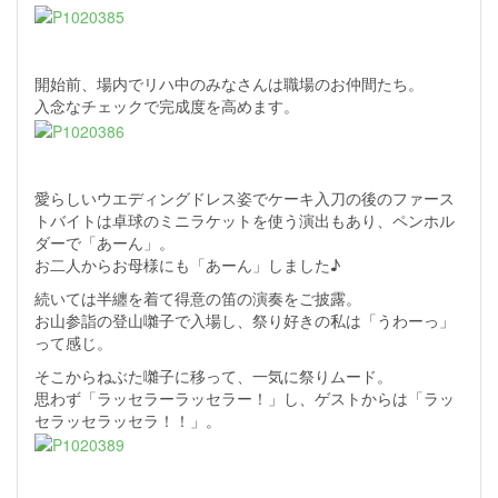
開始前、場内でリハ中のみなさんは職場のお仲間たち。
入念なチェックで完成度を高めます。
愛らしいウエディングドレス姿でケーキ入刀の後のファース
トバイトは卓球のミニラケットを使う演出もあり、ペンホル
ダーで「あーん」。
お二人からお母様にも「あーん」しました♪
続いては半纏を着て得意の笛の演奏をご披露。
お山参詣の登山囃子で入場し、祭り好きの私は「うわーっ」
って感じ。
そこからねぶた囃子に移って、一気に祭りムード。
思わず「ラッセラーラッセラー！」し、ゲストからは「ラッ
セラッセラッセラ！！」。