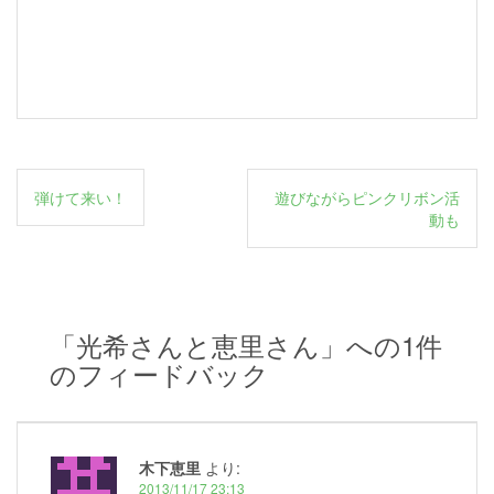
投
弾けて来い！
遊びながらピンクリボン活
稿
動も
ナ
ビ
ゲ
「
光希さんと恵里さん
」への1件
ー
のフィードバック
シ
ョ
ン
木下恵里
より:
2013/11/17 23:13