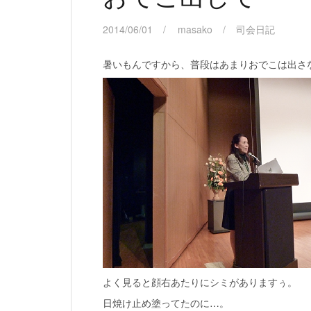
2014/06/01
masako
司会日記
暑いもんですから、普段はあまりおでこは出さ
よく見ると顔右あたりにシミがありますぅ。
日焼け止め塗ってたのに…。