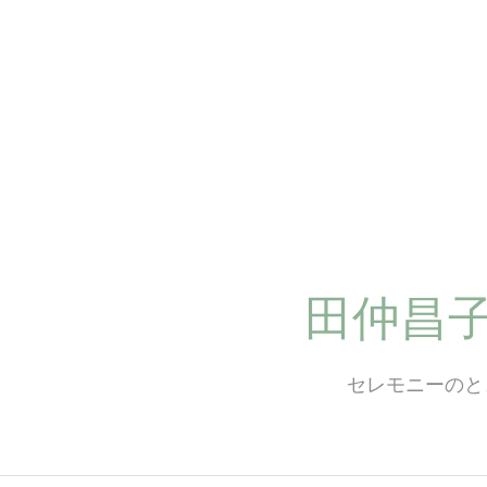
コ
ン
テ
ン
ツ
へ
ス
キ
ッ
プ
田仲昌
セレモニーのと