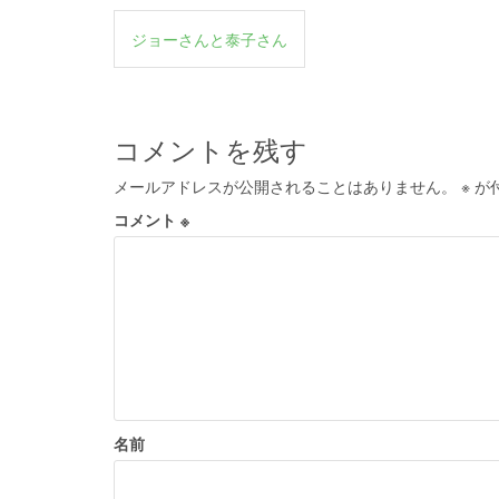
投
ジョーさんと泰子さん
稿
ナ
ビ
コメントを残す
ゲ
メールアドレスが公開されることはありません。
※
が
ー
コメント
※
シ
ョ
ン
名前