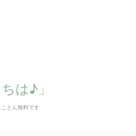
ちは♪」
とことん無料です