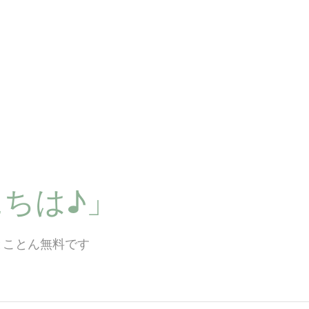
ちは♪」
とことん無料です