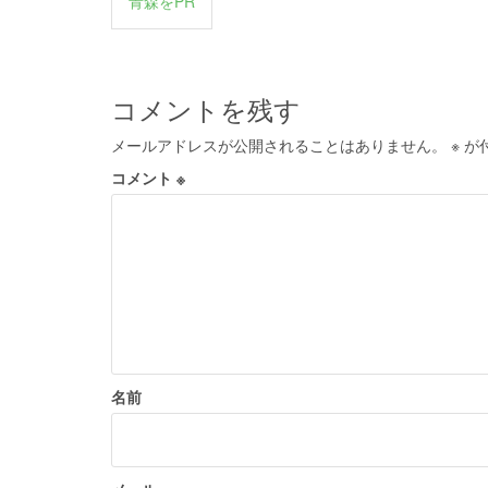
青森をPR
稿
ナ
ビ
コメントを残す
ゲ
メールアドレスが公開されることはありません。
※
が
ー
コメント
※
シ
ョ
ン
名前