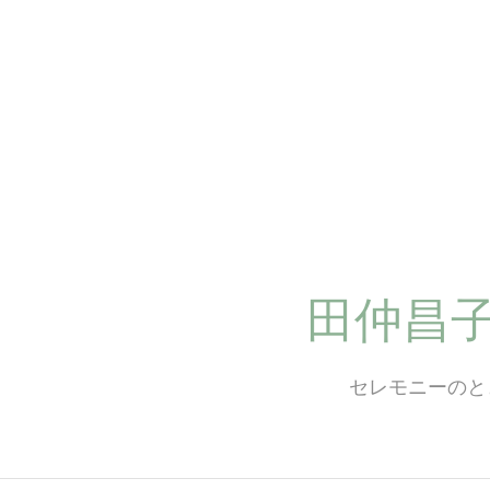
コ
ン
テ
ン
ツ
へ
ス
キ
ッ
プ
田仲昌
セレモニーのと