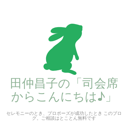
コ
ン
テ
ン
ツ
へ
ス
キ
ッ
プ
田仲昌子の「司会席
からこんにちは♪」
セレモニーのとき、プロポーズが成功したとき このブロ
グ。ご相談はとことん無料です