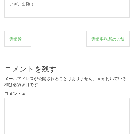
いざ、出陣！
投
選挙近し
選挙事務所のご飯
稿
ナ
ビ
コメントを残す
ゲ
メールアドレスが公開されることはありません。
※
が付いている
ー
欄は必須項目です
シ
コメント
※
ョ
ン