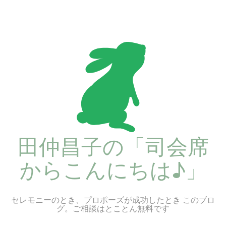
コ
ン
テ
ン
ツ
へ
ス
キ
ッ
プ
田仲昌子の「司会席
からこんにちは♪」
セレモニーのとき、プロポーズが成功したとき このブロ
グ。ご相談はとことん無料です