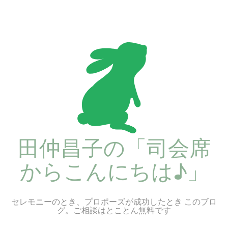
コ
ン
テ
ン
ツ
へ
ス
キ
ッ
プ
田仲昌子の「司会席
からこんにちは♪」
セレモニーのとき、プロポーズが成功したとき このブロ
グ。ご相談はとことん無料です