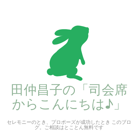
コ
ン
テ
ン
ツ
へ
ス
キ
ッ
プ
田仲昌子の「司会席
からこんにちは♪」
セレモニーのとき、プロポーズが成功したとき このブロ
グ。ご相談はとことん無料です