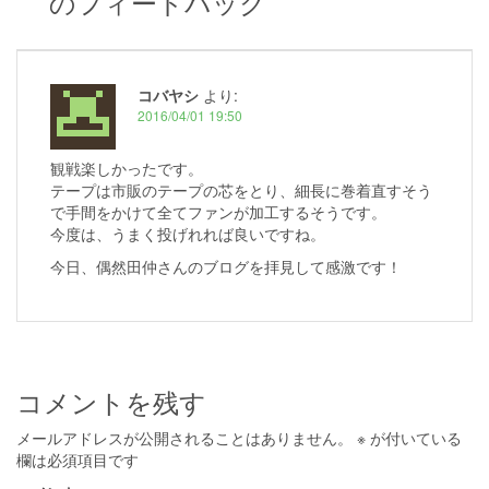
のフィードバック
シ
ョ
ン
コバヤシ
より:
2016/04/01 19:50
観戦楽しかったです。
テープは市販のテープの芯をとり、細長に巻着直すそう
で手間をかけて全てファンが加工するそうです。
今度は、うまく投げれれば良いですね。
今日、偶然田仲さんのブログを拝見して感激です！
コメントを残す
メールアドレスが公開されることはありません。
※
が付いている
欄は必須項目です