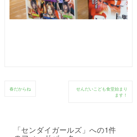
投
春だからね
せんだいこども食堂始まり
稿
ます！
ナ
ビ
ゲ
「
センダイガールズ
」への1件
ー