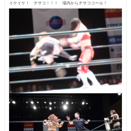
イケイケ！ チサコ！！！ 場内からチサココール！