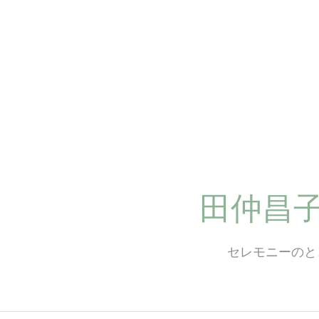
コ
ン
テ
ン
ツ
へ
ス
キ
ッ
プ
田仲昌
セレモニーのと