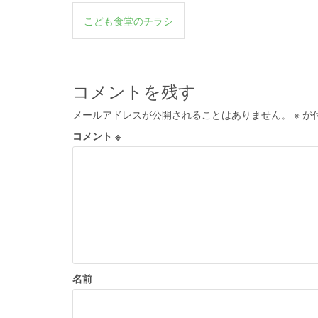
投
こども食堂のチラシ
稿
ナ
ビ
コメントを残す
ゲ
メールアドレスが公開されることはありません。
※
が
ー
コメント
※
シ
ョ
ン
名前