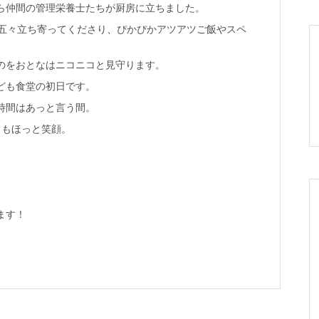
ら仲間の管理栄養士たちが厨房に立ちました。
々五々立ち寄ってくださり、ぴかぴかアツアツご飯やスペ
のをおとなはニコニコと見守ります。
ども食堂の初日です。
時間はあっと言う間。
フもほっと笑顔。
ます！