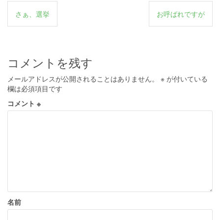
投
さぁ、選挙
お呼ばれですが
稿
ナ
ビ
コメントを残す
ゲ
メールアドレスが公開されることはありません。
※
が付いている
ー
欄は必須項目です
シ
コメント
※
ョ
ン
名前