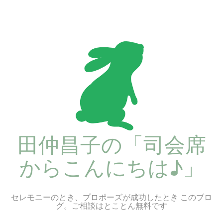
コ
ン
テ
ン
ツ
へ
ス
キ
ッ
プ
田仲昌子の「司会席
からこんにちは♪」
セレモニーのとき、プロポーズが成功したとき このブロ
グ。ご相談はとことん無料です