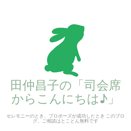
コ
ン
テ
ン
ツ
へ
ス
キ
ッ
プ
田仲昌子の「司会席
からこんにちは♪」
セレモニーのとき、プロポーズが成功したとき このブロ
グ。ご相談はとことん無料です