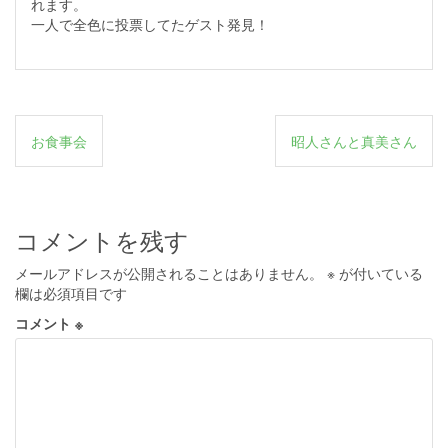
れます。
一人で全色に投票してたゲスト発見！
投
お食事会
昭人さんと真美さん
稿
ナ
ビ
コメントを残す
ゲ
メールアドレスが公開されることはありません。
※
が付いている
ー
欄は必須項目です
シ
コメント
※
ョ
ン