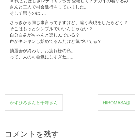
30代とおぼしきレディサンタが登場してトナカイの着ぐるみ
さんと二人で司会進行をしていました。
そして思うのは…。
さっきから同じ事言ってますけど、違う表現をしたらどう？
そこはもっとシンプルでいいんじゃない？
自分自身がちゃんと楽しんでいる？
声がキンキンし始めてるんだけど気づいてる？
抽選会が終わり、お疲れ様の私。
って、人の司会気にしすぎね…。
投
かずひろさんと千津さん
HIROMASA様
稿
ナ
ビ
コメントを残す