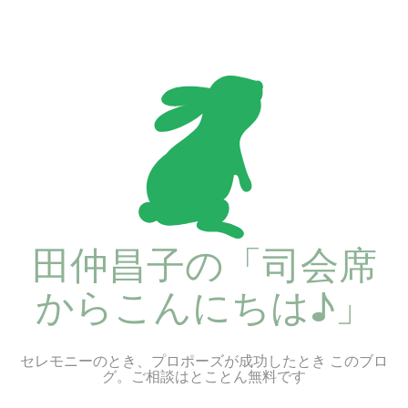
コ
ン
テ
ン
ツ
へ
ス
キ
ッ
プ
田仲昌子の「司会席
からこんにちは♪」
セレモニーのとき、プロポーズが成功したとき このブロ
グ。ご相談はとことん無料です