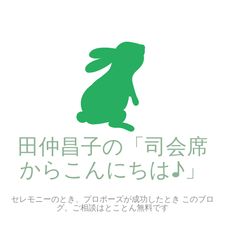
コ
ン
テ
ン
ツ
へ
ス
キ
ッ
プ
田仲昌子の「司会席
からこんにちは♪」
セレモニーのとき、プロポーズが成功したとき このブロ
グ。ご相談はとことん無料です