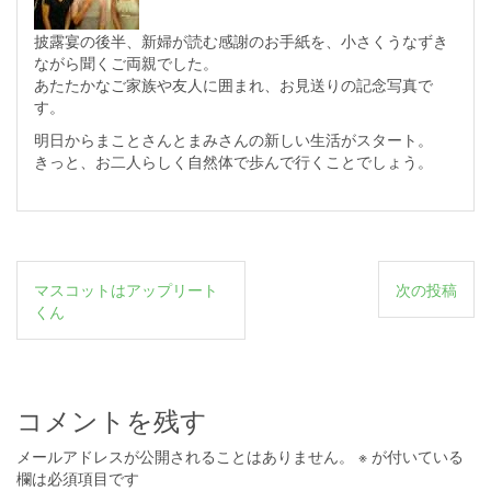
披露宴の後半、新婦が読む感謝のお手紙を、小さくうなずき
ながら聞くご両親でした。
あたたかなご家族や友人に囲まれ、お見送りの記念写真で
す。
明日からまことさんとまみさんの新しい生活がスタート。
きっと、お二人らしく自然体で歩んで行くことでしょう。
投
マスコットはアップリート
次の投稿
稿
くん
ナ
ビ
ゲ
コメントを残す
ー
メールアドレスが公開されることはありません。
※
が付いている
欄は必須項目です