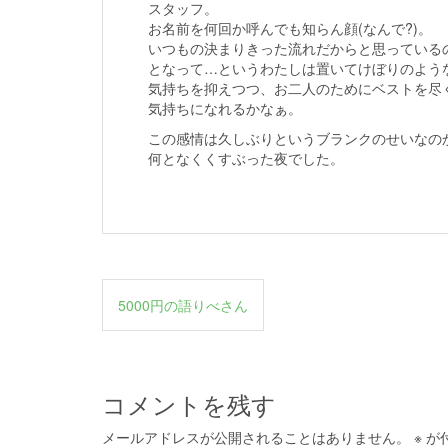
スタッフ。
お名前を何回か呼んでも知らん顔(なんで?)。
いつもの決まりきった流れだからと思っている
となって…というわたしは置いてけぼりのよう
気持ちを抑えつつ、お二人のためにベストを尽
気持ちになれるかなぁ。
この感情は久しぶりというブランクのせいなの
何となくくすぶった夜でした。
投
5000円の語りべさん
稿
ナ
ビ
コメントを残す
ゲ
メールアドレスが公開されることはありません。
※
が