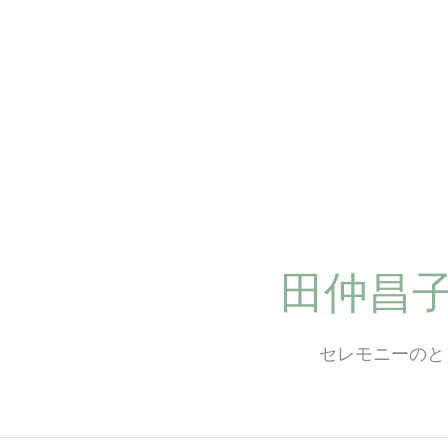
コ
ン
テ
ン
ツ
へ
ス
キ
ッ
プ
田仲昌
セレモニーのと