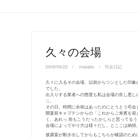
久々の会場
2009/09/22
masako
司会日記
久々に入るその会場、以前からツンとした印象
でした。
出入りする業者への態度も私は会場の良し悪し
△。
その日、時間に余裕はあったのにとうとう司会
開宴前キャプテンからの「これからご来賓を迎
く、あれっ 前もこうだったかしらと思ってる
会場によってやり方は様々だし、とここは納得
披露宴が動き出してからもこちらが確認のため