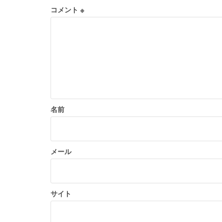
ー
コメント
※
シ
ョ
ン
名前
メール
サイト