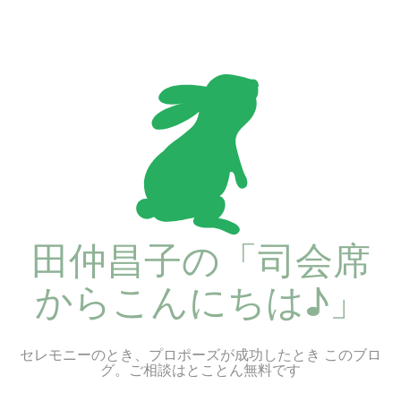
コ
ン
テ
ン
ツ
へ
ス
キ
ッ
プ
田仲昌子の「司会席
からこんにちは♪」
セレモニーのとき、プロポーズが成功したとき このブロ
グ。ご相談はとことん無料です