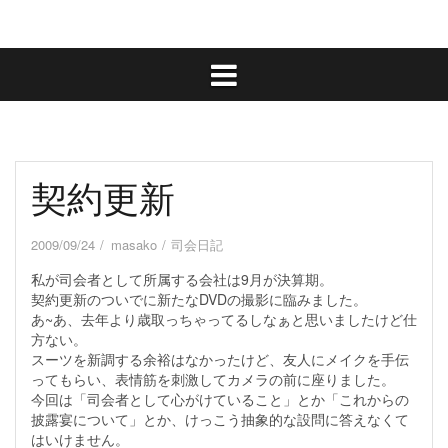
契約更新
2009/09/24
masako
司会日記
私が司会者として所属する会社は9月が決算期。
契約更新のついでに新たなDVDの撮影に臨みました。
あ~あ、去年より歳取っちゃってるしなぁと思いましたけど仕
方ない。
スーツを新調する余裕はなかったけど、友人にメイクを手伝
ってもらい、表情筋を刺激してカメラの前に座りました。
今回は「司会者として心がけていること」とか「これからの
披露宴について」とか、けっこう抽象的な設問に答えなくて
はいけません。