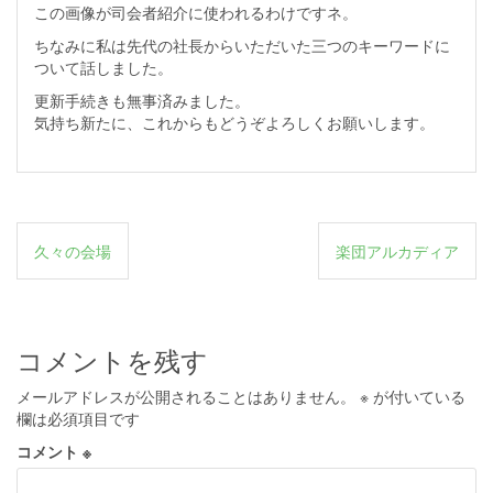
この画像が司会者紹介に使われるわけですネ。
ちなみに私は先代の社長からいただいた三つのキーワードに
ついて話しました。
更新手続きも無事済みました。
気持ち新たに、これからもどうぞよろしくお願いします。
投
久々の会場
楽団アルカディア
稿
ナ
ビ
コメントを残す
ゲ
メールアドレスが公開されることはありません。
※
が付いている
ー
欄は必須項目です
シ
コメント
※