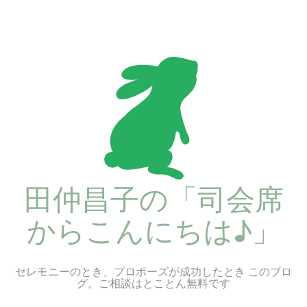
コ
ン
テ
ン
ツ
へ
ス
キ
ッ
プ
田仲昌子の「司会席
からこんにちは♪」
セレモニーのとき、プロポーズが成功したとき このブロ
グ。ご相談はとことん無料です