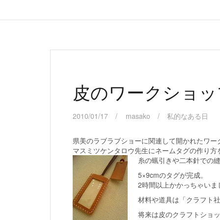
皮のワークショッ
2010/01/17
masako
私的なある日
県美のラブラブショーに関連して開かれたワー
マスミツケンタロウ先生にネームタグの作り方
糸の蝋引きや二本針での
5×9cmのタグが完成。
2時間以上かかっちゃいま
材料や道具は「クラフト
将来は皮のクラフトショ