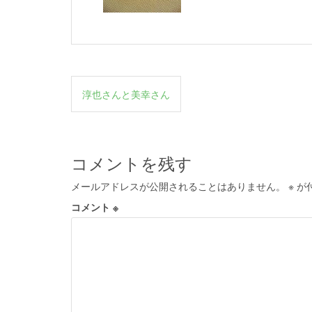
投
淳也さんと美幸さん
稿
ナ
ビ
コメントを残す
ゲ
メールアドレスが公開されることはありません。
※
が
ー
コメント
※
シ
ョ
ン