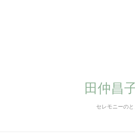
コ
ン
テ
ン
ツ
へ
ス
キ
ッ
プ
田仲昌
セレモニーのと