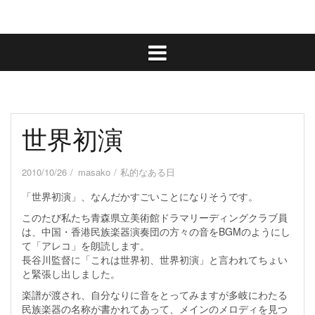
世界初演
2010/10/26
masako
私的なある日
「世界初演」、なんだかすごいことになりそうです。
このたび私たち青森県立美術館ドラマリーディングクラブ員
は、中国・香港民族楽器演奏団の方々の音をBGMのようにし
て「アレコ」を朗読します。
長谷川監督に「これは世界初、世界初演」と言われてちょい
と緊張し出しました。
楽譜が渡され、自分なりに音をとってみますが多岐にわたる
民族楽器の名称が書かれてあって、メインのメロディを見つ