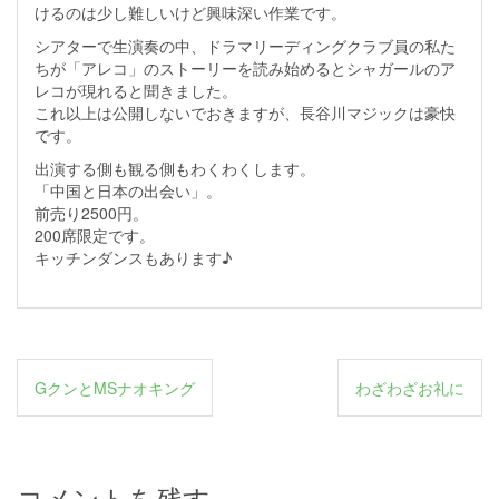
けるのは少し難しいけど興味深い作業です。
シアターで生演奏の中、ドラマリーディングクラブ員の私た
ちが「アレコ」のストーリーを読み始めるとシャガールのア
レコが現れると聞きました。
これ以上は公開しないでおきますが、長谷川マジックは豪快
です。
出演する側も観る側もわくわくします。
「中国と日本の出会い」。
前売り2500円。
200席限定です。
キッチンダンスもあります♪
投
GクンとMSナオキング
わざわざお礼に
稿
ナ
ビ
コメントを残す