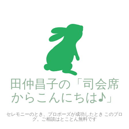
コ
ン
テ
ン
ツ
へ
ス
キ
ッ
プ
田仲昌子の「司会席
からこんにちは♪」
セレモニーのとき、プロポーズが成功したとき このブロ
グ。ご相談はとことん無料です