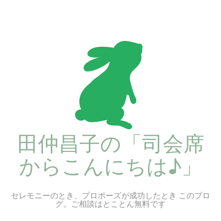
コ
ン
テ
ン
ツ
へ
ス
キ
ッ
プ
田仲昌子の「司会席
からこんにちは♪」
セレモニーのとき、プロポーズが成功したとき このブロ
グ。ご相談はとことん無料です