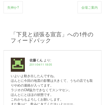
投
失神か?
会場ご案内
稿
ナ
ビ
「
下見と頑張る宣言
」への1件の
ゲ
フィードバック
ー
シ
ョ
佐藤くん
より:
ン
2011/04/11 18:05
いよいよ動き出したんですね。
ほんとに今回の地震の影響は大きくて、うちの店でも取
りやめの連絡が入ってます。
ラジオのCM協力できなくてスンマセン。
ほんとにとほほの状態です。
これからもよろしくお願いします。
また食べに、飲みにきてくださいよーーー。