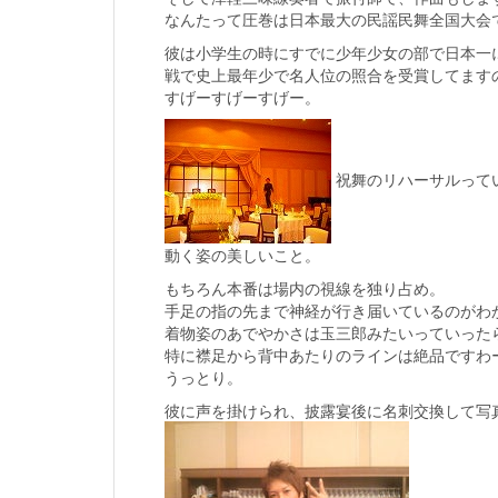
なんたって圧巻は日本最大の民謡民舞全国大会で5
彼は小学生の時にすでに少年少女の部で日本一
戦で史上最年少で名人位の照合を受賞してます
すげーすげーすげー。
祝舞のリハーサルって
動く姿の美しいこと。
もちろん本番は場内の視線を独り占め。
手足の指の先まで神経が行き届いているのがわ
着物姿のあでやかさは玉三郎みたいっていった
特に襟足から背中あたりのラインは絶品ですわ
うっとり。
彼に声を掛けられ、披露宴後に名刺交換して写