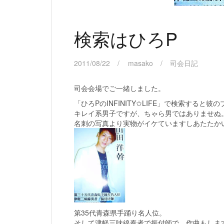
検索はひろP
2011/08/22
masako
司会日記
司会会場でご一緒しました。
「ひろPのINFINITY✩LIFE」で検索すると
キレイ系男子ですが、ちゃら男ではありませぬ
名刺の写真より実物がイケていますしあたたか
第35代青森県手踊り名人位。
そして津軽三味線奏者で振付師で、作曲もしま