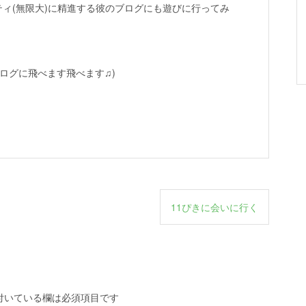
ティ(無限大)に精進する彼のブログにも遊びに行ってみ
ログに飛べます飛べます♫)
11ぴきに会いに行く
付いている欄は必須項目です