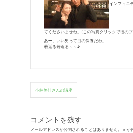
インフィニ
てくださいませね。(この写真クリックで彼のブ
あー、いい男って目の保養だわ。
若返る若返る～～♪
投
小林美佳さんの講座
稿
ナ
ビ
コメントを残す
ゲ
メールアドレスが公開されることはありません。
※
が