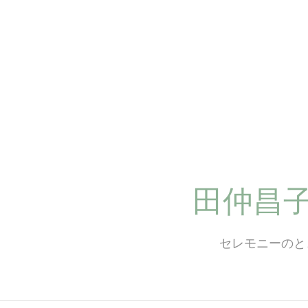
コ
ン
テ
ン
ツ
へ
ス
キ
ッ
プ
田仲昌
セレモニーのと