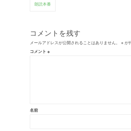
投
朗読本番
稿
ナ
ビ
コメントを残す
ゲ
メールアドレスが公開されることはありません。
※
が
ー
コメント
※
シ
ョ
ン
名前