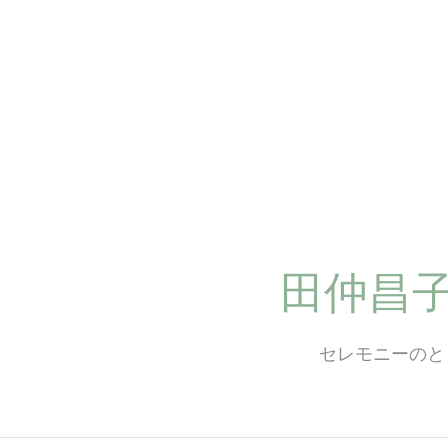
コ
ン
テ
ン
ツ
へ
ス
キ
ッ
プ
田仲昌
セレモニーのと