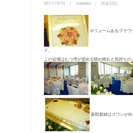
2011/10/15
masako
司会日記
ボリュームあるフラワ
ド。
この会場はむつ湾が望める晴れ晴れと気持ちの
新郎新婦はスワンが向