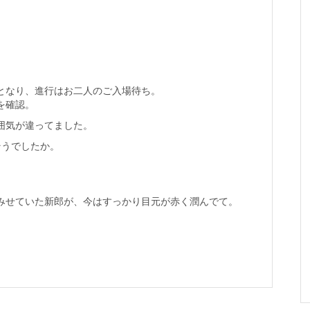
となり、進行はお二人のご入場待ち。
を確認。
囲気が違ってました。
そうでしたか。
みせていた新郎が、今はすっかり目元が赤く潤んでて。
。
。