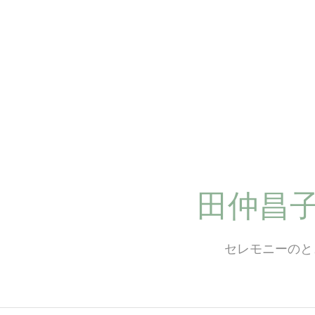
コ
ン
テ
ン
ツ
へ
ス
キ
ッ
プ
田仲昌
セレモニーのと