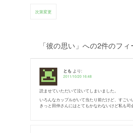
投
次第変更
稿
ナ
ビ
「
彼の思い
」への2件のフィ
ゲ
ー
シ
とも
より:
ョ
2011/10/20 16:48
ン
読ませていただいて泣いてしまいました。
いろんなカップルがいて当たり前だけど、すごい
きっと田仲さんにはとてもかなわないけど私も司