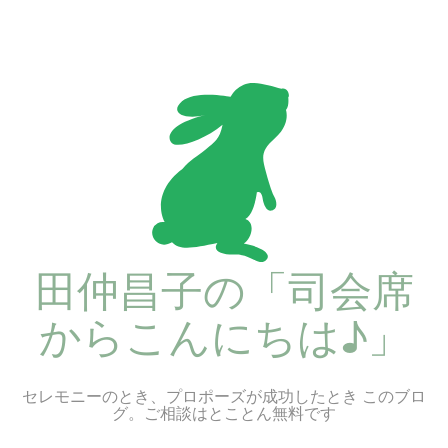
コ
ン
テ
ン
ツ
へ
ス
キ
ッ
プ
田仲昌子の「司会席
からこんにちは♪」
セレモニーのとき、プロポーズが成功したとき このブロ
グ。ご相談はとことん無料です