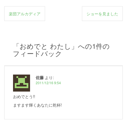
投
楽団アルカディア
ショーを見ました
稿
ナ
ビ
「
おめでと わたし
」への1件の
ゲ
フィードバック
ー
シ
ョ
佐藤
より:
ン
2011/12/16 9:54
おめでとう!!
ますます輝くあなたに乾杯!