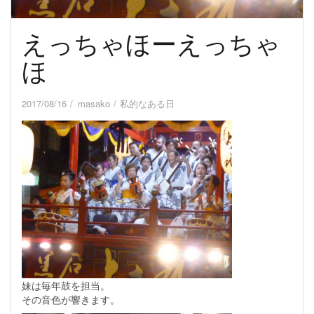
えっちゃほーえっちゃ
ほ
2017/08/16
masako
私的なある日
妹は毎年鼓を担当。
その音色が響きます。