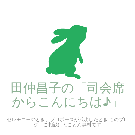
コ
ン
テ
ン
ツ
へ
ス
キ
ッ
プ
田仲昌子の「司会席
からこんにちは♪」
セレモニーのとき、プロポーズが成功したとき このブロ
グ。ご相談はとことん無料です