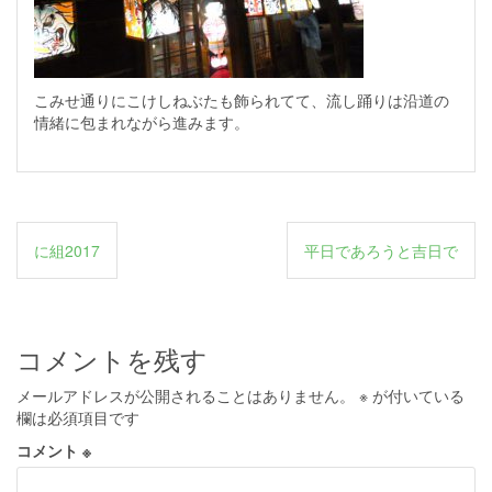
こみせ通りにこけしねぶたも飾られてて、流し踊りは沿道の
情緒に包まれながら進みます。
投
に組2017
平日であろうと吉日で
稿
ナ
ビ
コメントを残す
ゲ
メールアドレスが公開されることはありません。
※
が付いている
ー
欄は必須項目です
シ
コメント
※